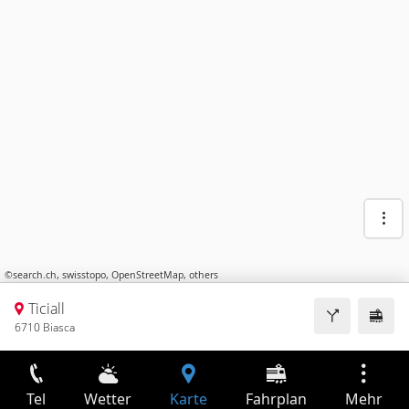
©
search.ch
,
swisstopo
,
OpenStreetMap
,
others
Ticiall
6710 Biasca
Tel
Wetter
Karte
Fahrplan
Mehr