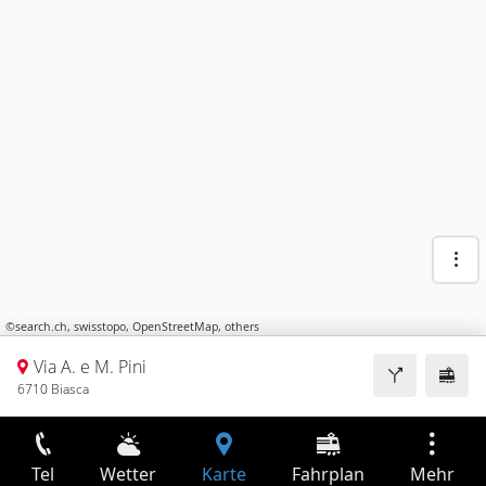
©
search.ch
,
swisstopo
,
OpenStreetMap
,
others
Via A. e M. Pini
6710 Biasca
Tel
Wetter
Karte
Fahrplan
Mehr