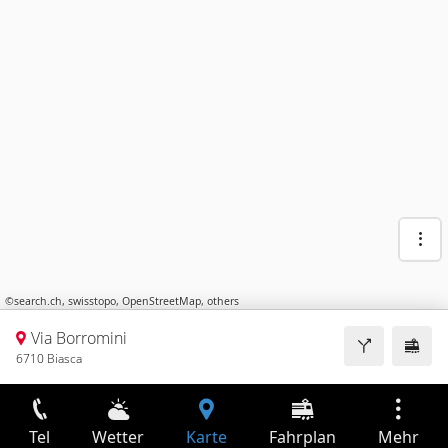
©
search.ch
,
swisstopo
,
OpenStreetMap
,
others
Via Borromini
6710 Biasca
Tel
Wetter
Karte
Fahrplan
Mehr