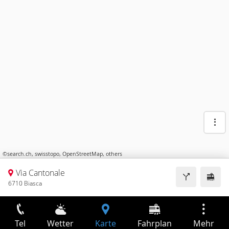
©
search.ch
,
swisstopo
,
OpenStreetMap
,
others
Via Cantonale
6710 Biasca
Tel
Wetter
Karte
Fahrplan
Mehr