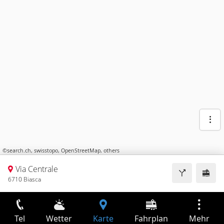
©
search.ch
,
swisstopo
,
OpenStreetMap
,
others
Via Centrale
6710 Biasca
Tel
Wetter
Karte
Fahrplan
Mehr