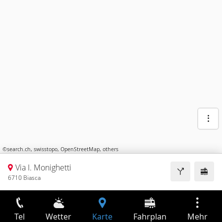
©
search.ch
,
swisstopo
,
OpenStreetMap
,
others
Via I. Monighetti
6710 Biasca
Tel
Wetter
Karte
Fahrplan
Mehr