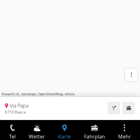
©
search.ch
,
swisstopo
,
OpenStreetMap
,
others
Via Papa
6710 Biasca
Tel
Wetter
Karte
Fahrplan
Mehr