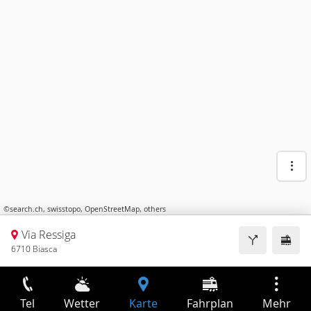
©
search.ch
,
swisstopo
,
OpenStreetMap
,
others
Via Ressiga
6710 Biasca
Tel
Wetter
Karte
Fahrplan
Mehr