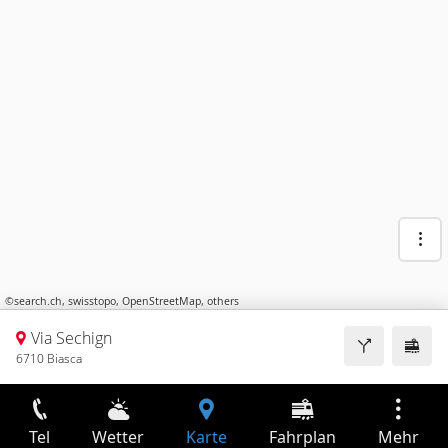
©
search.ch
,
swisstopo
,
OpenStreetMap
,
others
Via Sechign
6710 Biasca
Tel
Wetter
Karte
Fahrplan
Mehr