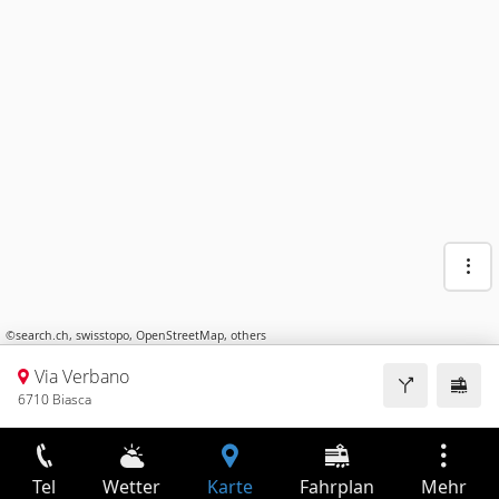
©
search.ch
,
swisstopo
,
OpenStreetMap
,
others
Via Verbano
6710 Biasca
Tel
Wetter
Karte
Fahrplan
Mehr