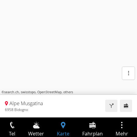
©
search.ch
,
swisstopo
,
OpenStreetMap
,
others
Alpe Musgatina
6958 Bidogno
Tel
Wetter
Karte
Fahrplan
Mehr