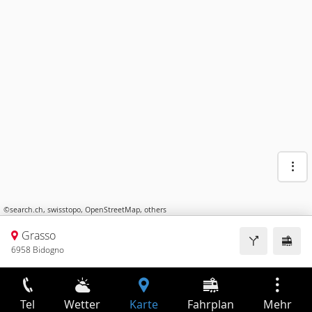
©
search.ch
,
swisstopo
,
OpenStreetMap
,
others
Grasso
6958 Bidogno
Tel
Wetter
Karte
Fahrplan
Mehr