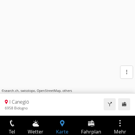
©
search.ch
,
swisstopo
,
OpenStreetMap
,
others
I Canegiö
6958 Bidogno
Tel
Wetter
Karte
Fahrplan
Mehr