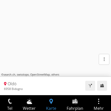
©
search.ch
,
swisstopo
,
OpenStreetMap
,
others
Oldö
6958 Bidogno
Tel
Wetter
Karte
Fahrplan
Mehr