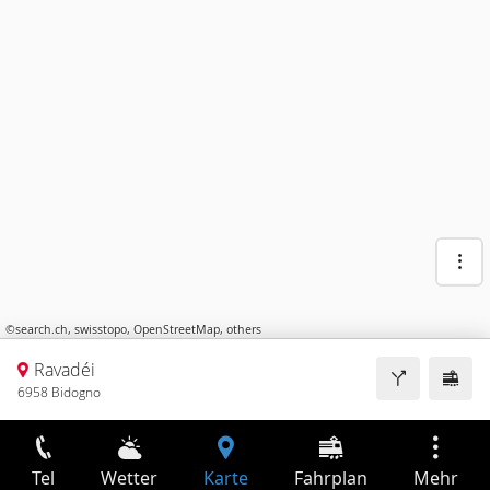
©
search.ch
,
swisstopo
,
OpenStreetMap
,
others
Ravadéi
6958 Bidogno
Tel
Wetter
Karte
Fahrplan
Mehr