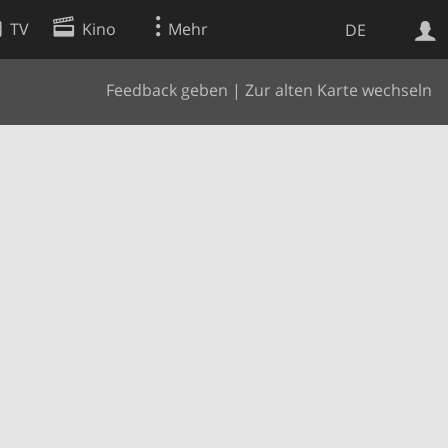
TV
Kino
Mehr
DE
Feedback geben
|
Zur alten Karte wechseln
Websuche
Apps