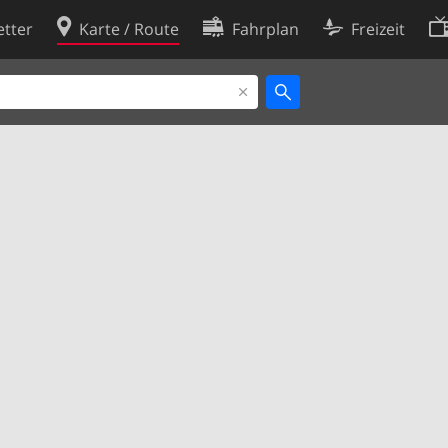
tter
Karte / Route
Fahrplan
Freizeit
Cookie-Richtlinie
ingungen
Cookie-Einstellungen
rklärung
Entwickler