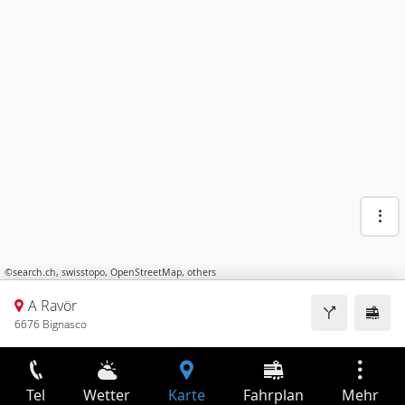
©
search.ch
,
swisstopo
,
OpenStreetMap
,
others
A Ravör
6676 Bignasco
Tel
Wetter
Karte
Fahrplan
Mehr