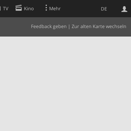
TV
Kino
Mehr
DE
Feedback geben
|
Zur alten Karte wechseln
Websuche
Apps