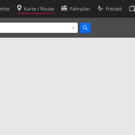
tter
Karte / Route
Fahrplan
Freizeit
Cookie-Richtlinie
ingungen
Cookie-Einstellungen
rklärung
Entwickler