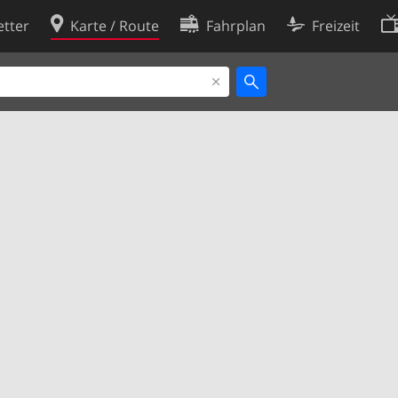
tter
Karte / Route
Fahrplan
Freizeit
Cookie-Richtlinie
ingungen
Cookie-Einstellungen
rklärung
Entwickler