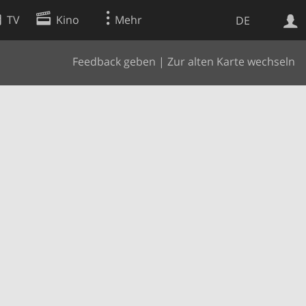
TV
Kino
Mehr
DE
Feedback geben
|
Zur alten Karte wechseln
Websuche
Apps