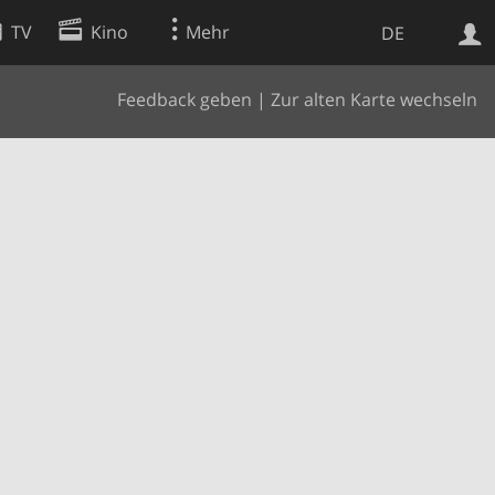
TV
Kino
Mehr
DE
Feedback geben
|
Zur alten Karte wechseln
Websuche
Apps