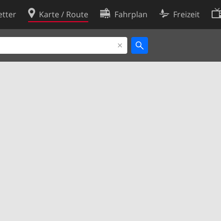
tter
Karte / Route
Fahrplan
Freizeit
Cookie-Richtlinie
ingungen
Cookie-Einstellungen
rklärung
Entwickler