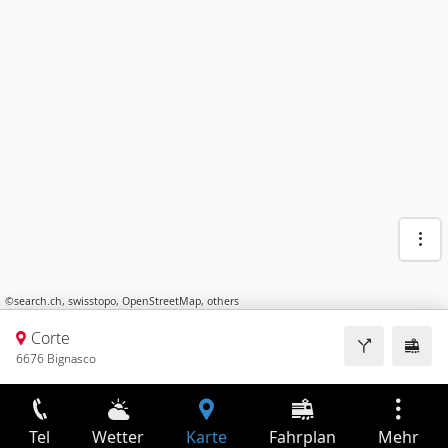
©
search.ch
,
swisstopo
,
OpenStreetMap
,
others
Corte
6676 Bignasco
Tel
Wetter
Karte
Fahrplan
Mehr