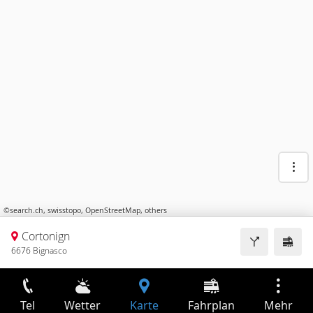
©
search.ch
,
swisstopo
,
OpenStreetMap
,
others
Cortonign
6676 Bignasco
Tel
Wetter
Karte
Fahrplan
Mehr