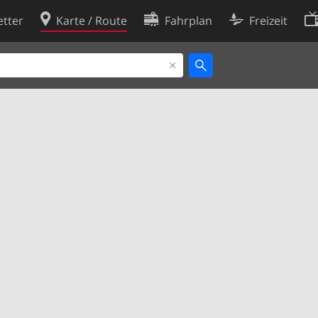
tter
Karte / Route
Fahrplan
Freizeit
Cookie-Richtlinie
ingungen
Cookie-Einstellungen
rklärung
Entwickler