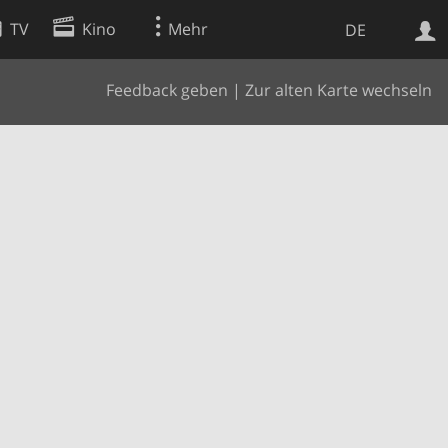
TV
Kino
Mehr
DE
Feedback geben
|
Zur alten Karte wechseln
Websuche
Apps