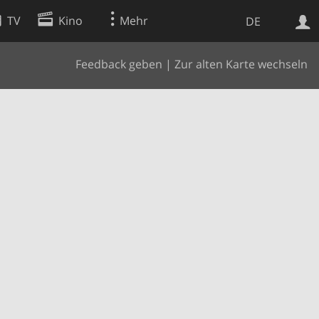
TV
Kino
Mehr
DE
Feedback geben
|
Zur alten Karte wechseln
Websuche
Apps