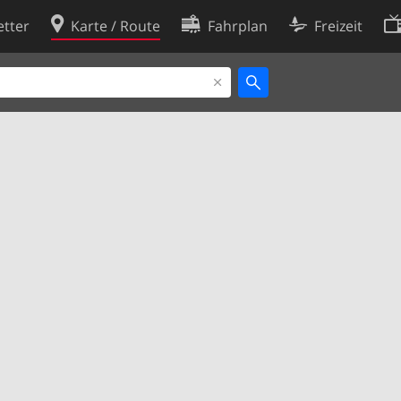
tter
Karte / Route
Fahrplan
Freizeit
Cookie-Richtlinie
ingungen
Cookie-Einstellungen
rklärung
Entwickler