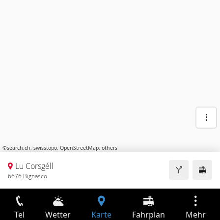
©
search.ch
,
swisstopo
,
OpenStreetMap
,
others
Lu Corsgéll
6676 Bignasco
Tel
Wetter
Karte
Fahrplan
Mehr