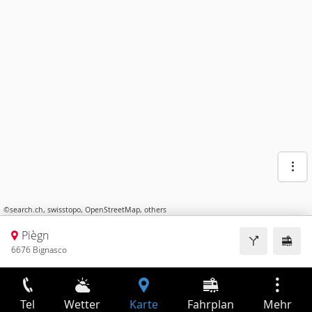
©
search.ch
,
swisstopo
,
OpenStreetMap
,
others
Piègn
6676 Bignasco
Tel
Wetter
Karte
Fahrplan
Mehr