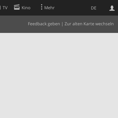
TV
Kino
Mehr
DE
Feedback geben
|
Zur alten Karte wechseln
Websuche
Apps