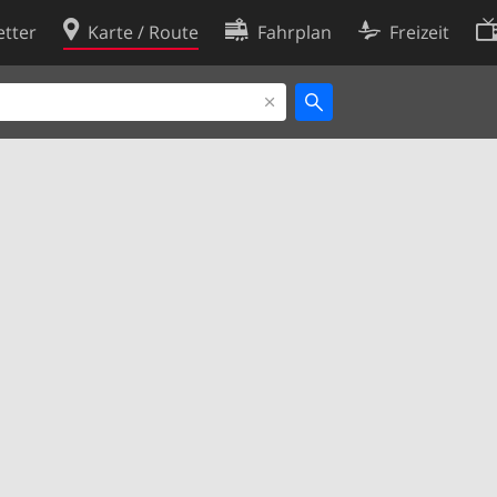
tter
Karte / Route
Fahrplan
Freizeit
Cookie-Richtlinie
ingungen
Cookie-Einstellungen
rklärung
Entwickler