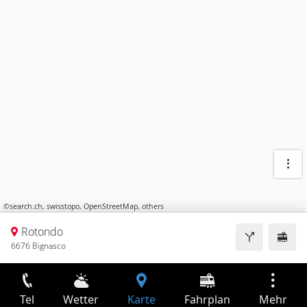
©
search.ch
,
swisstopo
,
OpenStreetMap
,
others
Rotondo
6676 Bignasco
Tel
Wetter
Karte
Fahrplan
Mehr