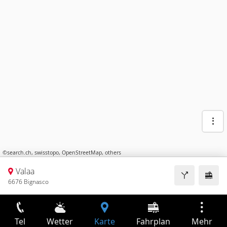
©
search.ch
,
swisstopo
,
OpenStreetMap
,
others
Valaa
6676 Bignasco
Tel
Wetter
Karte
Fahrplan
Mehr