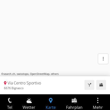
©
search.ch
,
swisstopo
,
OpenStreetMap
,
others
Via Centro Sportivo
6676 Bignasco
Tel
Wetter
Karte
Fahrplan
Mehr