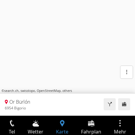
©
search.ch
,
swisstopo
,
OpenStreetMap
,
others
Or Bürlón
6954 Bigorio
Tel
Wetter
Karte
Fahrplan
Mehr