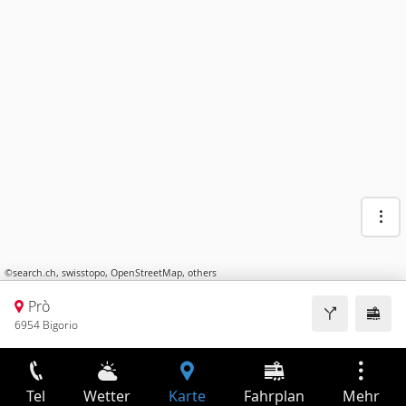
©
search.ch
,
swisstopo
,
OpenStreetMap
,
others
Prò
6954 Bigorio
Tel
Wetter
Karte
Fahrplan
Mehr