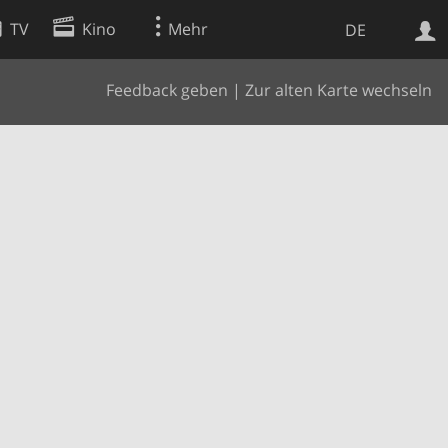
TV
Kino
Mehr
DE
Feedback geben
|
Zur alten Karte wechseln
Websuche
Apps