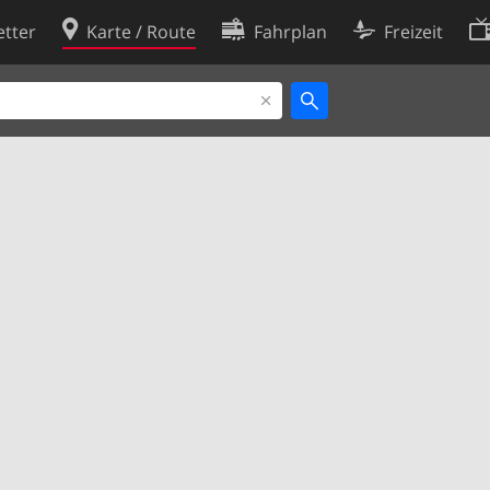
tter
Karte / Route
Fahrplan
Freizeit
Cookie-Richtlinie
ingungen
Cookie-Einstellungen
rklärung
Entwickler