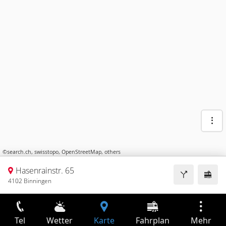
©
search.ch
,
swisstopo
,
OpenStreetMap
,
others
Hasenrainstr. 65
4102 Binningen
Tel
Wetter
Karte
Fahrplan
Mehr