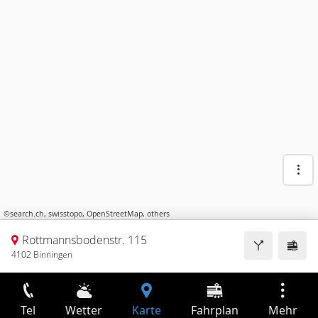
©
search.ch
,
swisstopo
,
OpenStreetMap
,
others
Rottmannsbodenstr. 115
4102 Binningen
Tel
Wetter
Karte
Fahrplan
Mehr