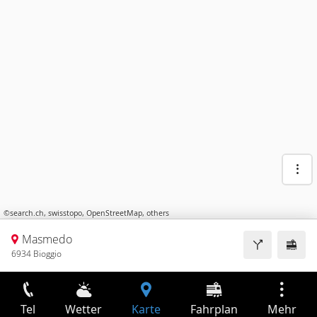
©
search.ch
,
swisstopo
,
OpenStreetMap
,
others
Masmedo
6934 Bioggio
Tel
Wetter
Karte
Fahrplan
Mehr