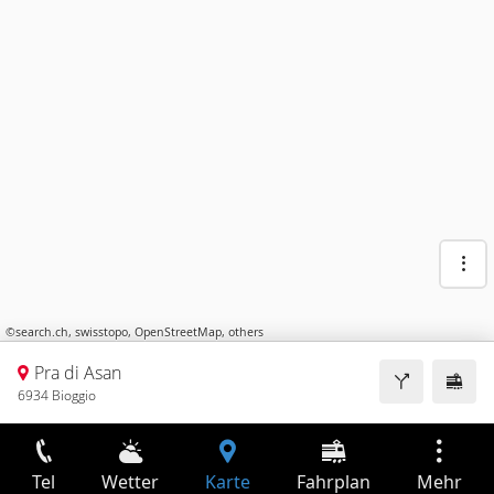
©
search.ch
,
swisstopo
,
OpenStreetMap
,
others
Pra di Asan
6934 Bioggio
Tel
Wetter
Karte
Fahrplan
Mehr