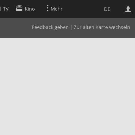
TV
Kino
Mehr
DE
Feedback geben
|
Zur alten Karte wechseln
Websuche
Apps