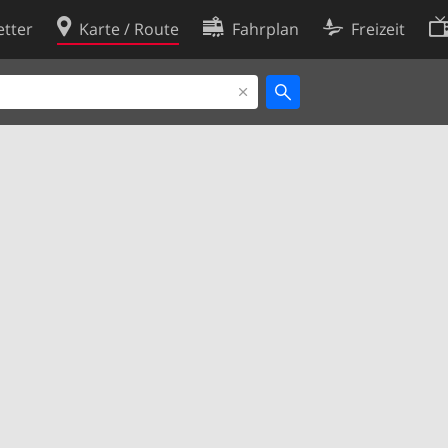
tter
Karte / Route
Fahrplan
Freizeit
Cookie-Richtlinie
ingungen
Cookie-Einstellungen
rklärung
Entwickler