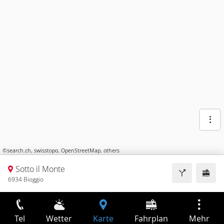
©
search.ch
,
swisstopo
,
OpenStreetMap
,
others
Sotto il Monte
6934 Bioggio
Tel
Wetter
Karte
Fahrplan
Mehr