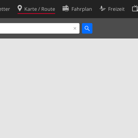
tter
Karte / Route
Fahrplan
Freizeit
Cookie-Richtlinie
ingungen
Cookie-Einstellungen
rklärung
Entwickler