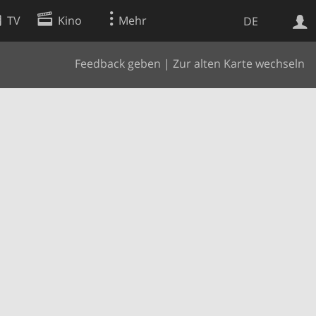
TV
Kino
Mehr
DE
Feedback geben
|
Zur alten Karte wechseln
Websuche
Apps