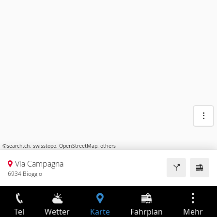
©
search.ch
,
swisstopo
,
OpenStreetMap
,
others
Via Campagna
6934 Bioggio
Tel
Wetter
Karte
Fahrplan
Mehr