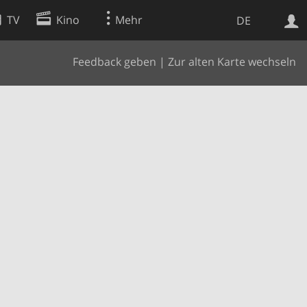
TV
Kino
Mehr
DE
Feedback geben
|
Zur alten Karte wechseln
Websuche
Apps