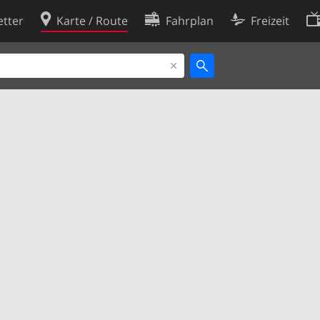
tter
Karte / Route
Fahrplan
Freizeit
Cookie-Richtlinie
ingungen
Cookie-Einstellungen
rklärung
Entwickler