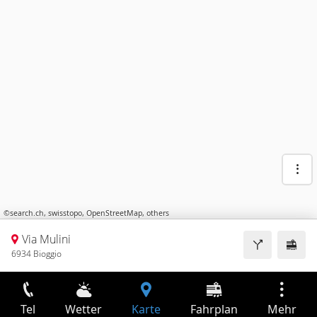
©
search.ch
,
swisstopo
,
OpenStreetMap
,
others
Via Mulini
6934 Bioggio
Tel
Wetter
Karte
Fahrplan
Mehr