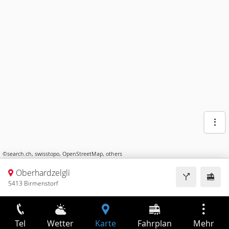
©
search.ch
,
swisstopo
,
OpenStreetMap
,
others
Oberhardzelgli
5413 Birmenstorf
Tel
Wetter
Karte
Fahrplan
Mehr