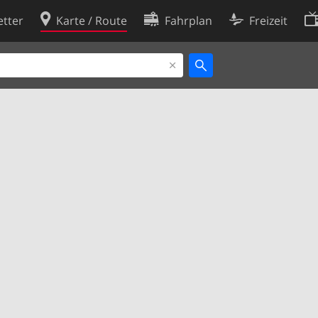
tter
Karte / Route
Fahrplan
Freizeit
Cookie-Richtlinie
ingungen
Cookie-Einstellungen
rklärung
Entwickler