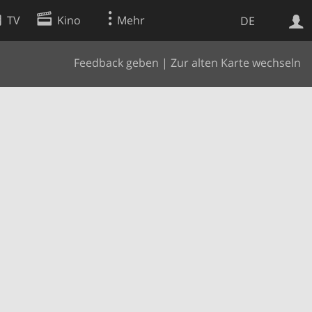
TV
Kino
Mehr
DE
Feedback geben
|
Zur alten Karte wechseln
Websuche
Apps