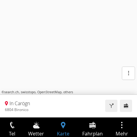
©
search.ch
,
swisstopo
,
OpenStreetMap
,
others
In Carögn
6804 Bironico
Tel
Wetter
Karte
Fahrplan
Mehr