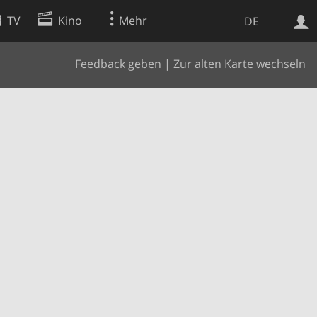
TV
Kino
Mehr
DE
Feedback geben
|
Zur alten Karte wechseln
Websuche
Apps