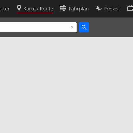
tter
Karte / Route
Fahrplan
Freizeit
Cookie-Richtlinie
ingungen
Cookie-Einstellungen
rklärung
Entwickler