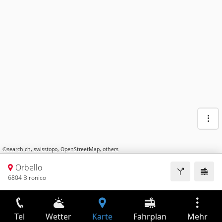
©
search.ch
,
swisstopo
,
OpenStreetMap
,
others
Orbello
6804 Bironico
Tel
Wetter
Karte
Fahrplan
Mehr