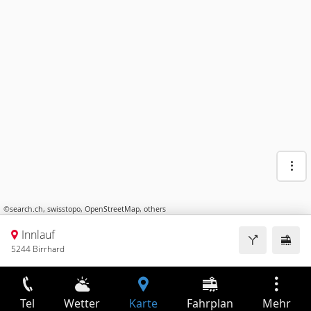
©
search.ch
,
swisstopo
,
OpenStreetMap
,
others
Innlauf
5244 Birrhard
Tel
Wetter
Karte
Fahrplan
Mehr