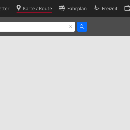
tter
Karte / Route
Fahrplan
Freizeit
Cookie-Richtlinie
ingungen
Cookie-Einstellungen
rklärung
Entwickler