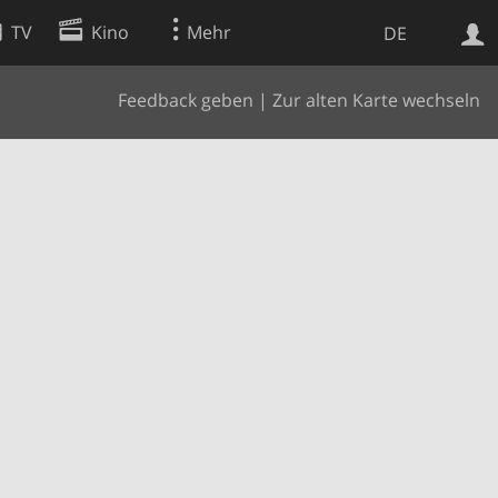
TV
Kino
Mehr
DE
Feedback geben
|
Zur alten Karte wechseln
Websuche
Apps